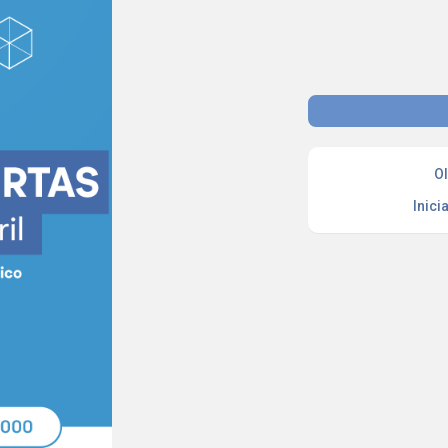
Ol
Inici