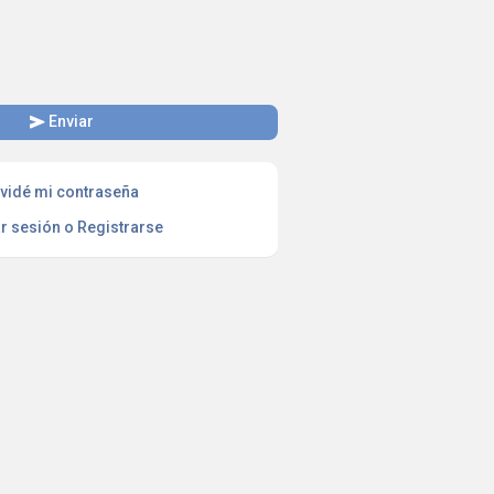
send
Enviar
vidé mi contraseña
ar sesión o Registrarse